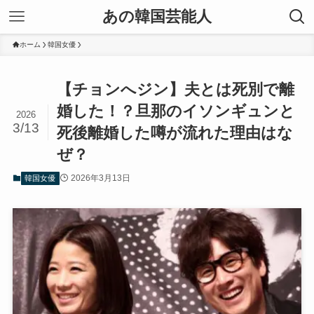
あの韓国芸能人
ホーム
韓国女優
【チョンへジン】夫とは死別で離
婚した！？旦那のイソンギュンと
2026
3/13
死後離婚した噂が流れた理由はな
ぜ？
2026年3月13日
韓国女優